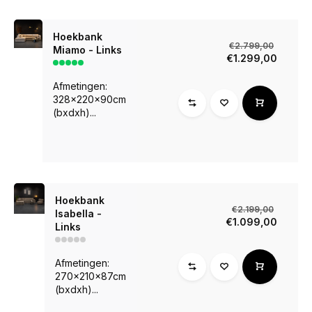
Hoekbank
€2.799,00
Miamo - Links
€1.299,00
Afmetingen:
328x220x90cm
(bxdxh)...
Hoekbank
€2.199,00
Isabella -
€1.099,00
Links
Afmetingen:
270x210x87cm
(bxdxh)...