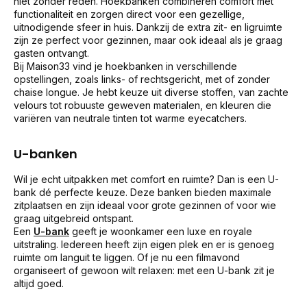
niet zonder reden. Hoekbanken combineren comfort met
functionaliteit en zorgen direct voor een gezellige,
uitnodigende sfeer in huis. Dankzij de extra zit- en ligruimte
zijn ze perfect voor gezinnen, maar ook ideaal als je graag
gasten ontvangt.
Bij Maison33 vind je hoekbanken in verschillende
opstellingen, zoals links- of rechtsgericht, met of zonder
chaise longue. Je hebt keuze uit diverse stoffen, van zachte
velours tot robuuste geweven materialen, en kleuren die
variëren van neutrale tinten tot warme eyecatchers.
U-banken
Wil je echt uitpakken met comfort en ruimte? Dan is een U-
bank dé perfecte keuze. Deze banken bieden maximale
zitplaatsen en zijn ideaal voor grote gezinnen of voor wie
graag uitgebreid ontspant.
Een
U-bank
geeft je woonkamer een luxe en royale
uitstraling. Iedereen heeft zijn eigen plek en er is genoeg
ruimte om languit te liggen. Of je nu een filmavond
organiseert of gewoon wilt relaxen: met een U-bank zit je
altijd goed.