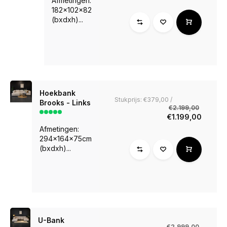
Afmetingen:
182x102x82
(bxdxh)...
Hoekbank
Stukprijs: €379,00 /
Brooks - Links
€2.199,00
€1.199,00
Afmetingen:
294x164x75cm
(bxdxh)...
U-Bank
€2.999,00