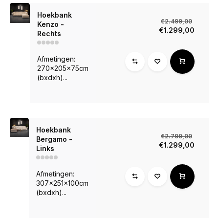
Hoekbank
€2.499,00
Kenzo -
€1.299,00
Rechts
Afmetingen:
270x205x75cm
(bxdxh)...
Hoekbank
€2.799,00
Bergamo -
€1.299,00
Links
Afmetingen:
307x251x100cm
(bxdxh)...