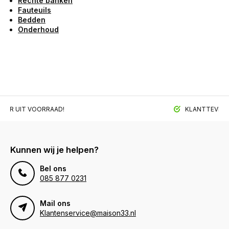
Rechte banken
Fauteuils
Bedden
Onderhoud
BAAR UIT VOORRAAD!
KLANTTEVREDE
Kunnen wij je helpen?
Bel ons
085 877 0231
Mail ons
Klantenservice@maison33.nl