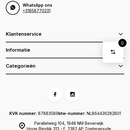
WhatsApp ons
+31858770231
Klantenservice
0
Vergelijk
Informatie
Start
product
U
Verwijder
Categorieën
heeft
alle
producten
vergelijki
geen
artikelen
in uw
winkelwage
KVK nummer:
87883589
btw-nummer:
NL864436282B01
Parallelweg 104, 1948 NM Beverwijk
Hoge Rijndijk 313 - F, 2382 AP Zoeterwoude