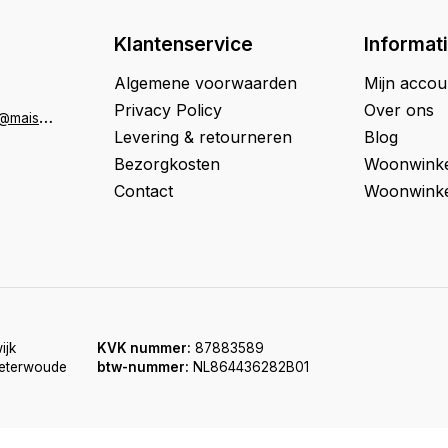
Klantenservice
Informat
Algemene voorwaarden
Mijn accou
Privacy Policy
Over ons
K
lantenservice@maison33.nl
Levering & retourneren
Blog
Bezorgkosten
Woonwinke
Contact
Woonwinke
ijk
KVK nummer:
87883589
oeterwoude
btw-nummer:
NL864436282B01