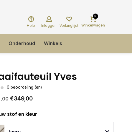
0
Winkelwagen
Help
Inloggen
Verlanglijst
Onderhoud
Winkels
aaifauteuil Yves
0 beoordeling (en)
€349,00
,00
uw stof en kleur
Ivory