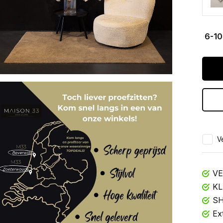
6-10
Ve
VE
KL
SH
Ex