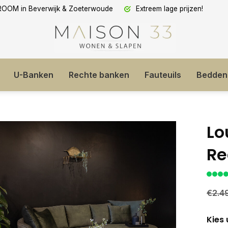
OM in Beverwijk & Zoeterwoude
Extreem lage prijzen!
U-Banken
Rechte banken
Fauteuils
Bedden
Lo
Re
€2.4
Kies 