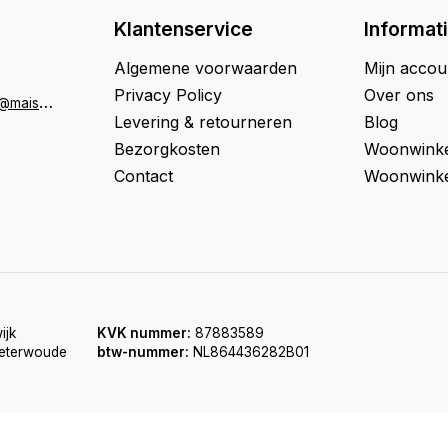
Klantenservice
Informat
Algemene voorwaarden
Mijn accou
Privacy Policy
Over ons
K
lantenservice@maison33.nl
Levering & retourneren
Blog
Bezorgkosten
Woonwinke
Contact
Woonwinke
ijk
KVK nummer:
87883589
oeterwoude
btw-nummer:
NL864436282B01