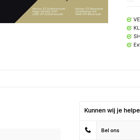
VE
KL
SH
Ex
Kunnen wij je help
Bel ons