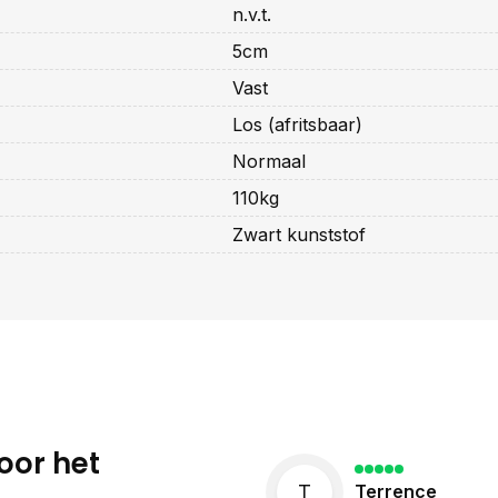
n.v.t.
5cm
Vast
Los (afritsbaar)
Normaal
110kg
Zwart kunststof
oor het
T
Terrence