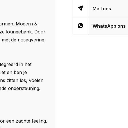
Mail ons
vormen. Modern &
WhatsApp ons
euze loungebank. Door
e met de nosagvering
egreerd in het
iet en ben je
s zitten los, voelen
oede ondersteuning.
or een zachte feeling.