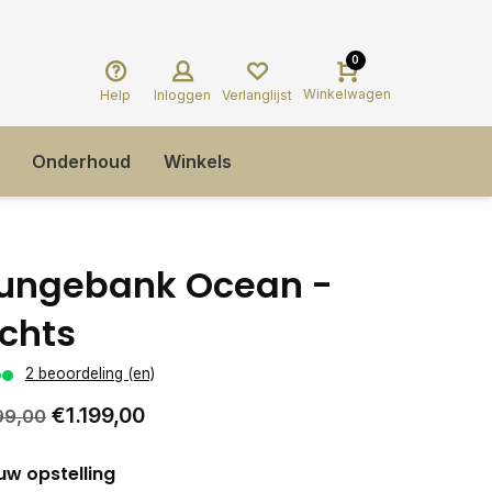
0
Winkelwagen
Help
Inloggen
Verlanglijst
Onderhoud
Winkels
ungebank Ocean -
chts
2 beoordeling (en)
€1.199,00
99,00
uw opstelling