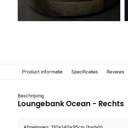
Product informatie
Specificaties
Reviews
Beschrijving
Loungebank Ocean - Rechts
Afmetingen: 310x140x95cm (bxdxh)