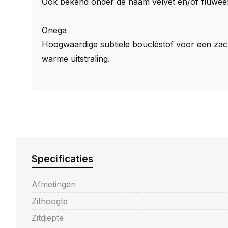
Ook bekend onder de naam velvet en/of fluweel
Onega
Hoogwaardige subtiele boucléstof voor een zac
warme uitstraling.
Specificaties
Afmetingen
Zithoogte
Zitdiepte