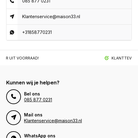
085 877 0231
Klantenservice@maison33.nl
+31858770231
BAAR UIT VOORRAAD!
KLANTTEVREDE
Kunnen wij je helpen?
Bel ons
085 877 0231
Mail ons
Klantenservice@maison33.nl
WhatsApp ons