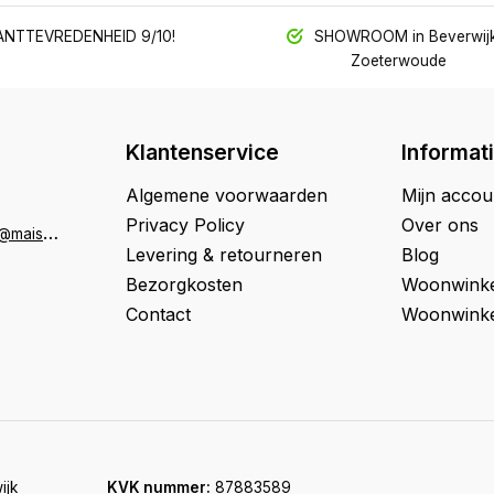
NTTEVREDENHEID 9/10!
SHOWROOM in Beverwijk
Zoeterwoude
Klantenservice
Informat
Algemene voorwaarden
Mijn accou
Privacy Policy
Over ons
K
lantenservice@maison33.nl
Levering & retourneren
Blog
Bezorgkosten
Woonwinke
Contact
Woonwinke
ijk
KVK nummer:
87883589