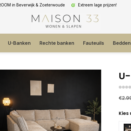
OM in Beverwijk & Zoeterwoude
Extreem lage prijzen!
U-Banken
Rechte banken
Fauteuils
Bedden
U-
€2.9
Kies 