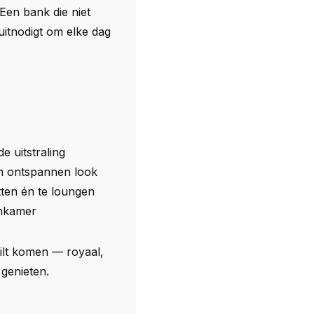
Een bank die niet
 uitnodigt om elke dag
e uitstraling
en ontspannen look
tten én te loungen
onkamer
wilt komen — royaal,
genieten.