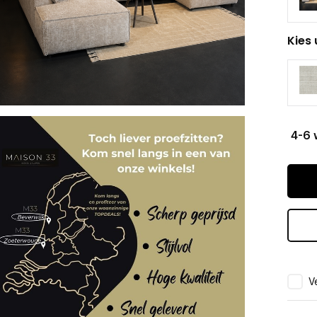
Kies 
4-6
Ve