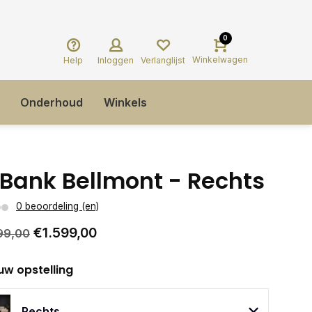
0
Winkelwagen
Help
Inloggen
Verlanglijst
Onderhoud
Winkels
Bank Bellmont - Rechts
0 beoordeling (en)
€1.599,00
99,00
uw opstelling
Rechts