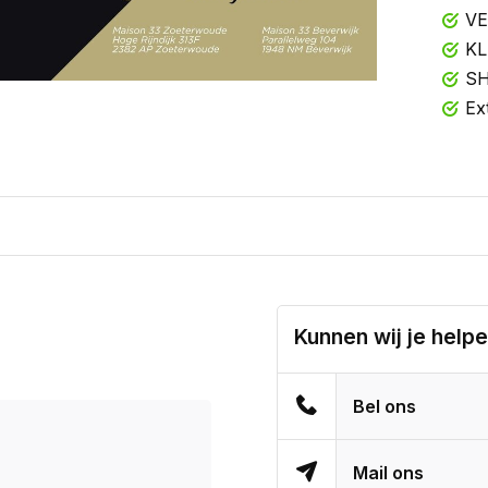
VE
KL
SH
Ex
Kunnen wij je help
Bel ons
Mail ons