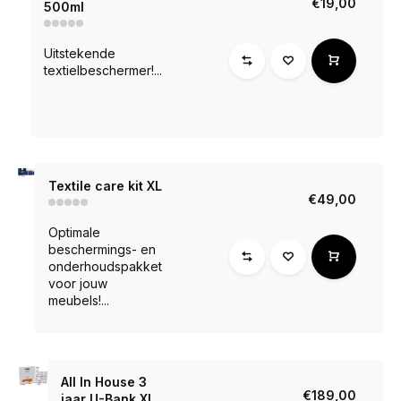
€19,00
500ml
Uitstekende
textielbeschermer!...
Textile care kit XL
€49,00
Optimale
beschermings- en
onderhoudspakket
voor jouw
meubels!...
All In House 3
€189,00
jaar U-Bank XL