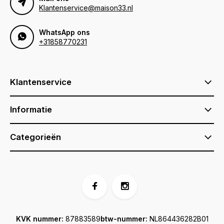
Klantenservice@maison33.nl
WhatsApp ons
+31858770231
Klantenservice
Informatie
Categorieën
KVK nummer:
87883589
btw-nummer:
NL864436282B01