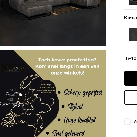
Kies 
6-10
Ve