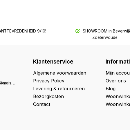
NTTEVREDENHEID 9/10!
SHOWROOM in Beverwijk
Zoeterwoude
Klantenservice
Informat
Algemene voorwaarden
Mijn accou
Privacy Policy
Over ons
K
lantenservice@maison33.nl
Levering & retourneren
Blog
Bezorgkosten
Woonwinke
Contact
Woonwinke