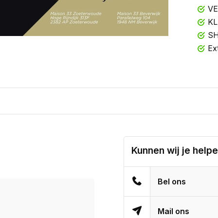
VE
KL
SH
Ex
Kunnen wij je help
Bel ons
Mail ons