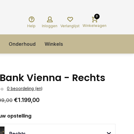
0
Winkelwagen
Help
Inloggen
Verlanglijst
Onderhoud
Winkels
Bank Vienna - Rechts
0 beoordeling (en)
€1.199,00
99,00
uw opstelling
Rechts