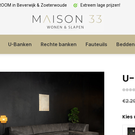
OM in Beverwijk & Zoeterwoude
Extreem lage prijzen!
U-Banken
Rechte banken
Fauteuils
Bedden
U-
€2.2
Kies 