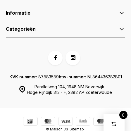
Informatie
Categorieën
KVK nummer:
87883589
btw-nummer:
NL864436282B01
Parallelweg 104, 1948 NM Beverwijk
Hoge Rijndijk 313 - F, 2382 AP Zoeterwoude
0
Vergelijk
Start
product
© Maison 33
Sitemap