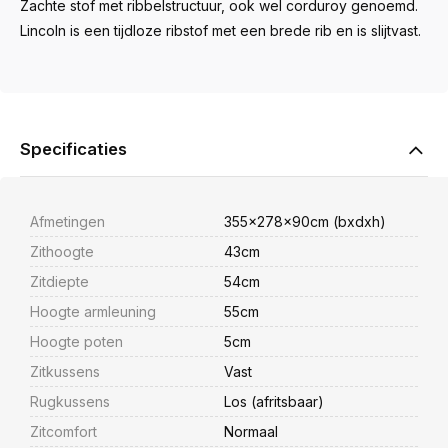
Zachte stof met ribbelstructuur, ook wel corduroy genoemd.
Lincoln is een tijdloze ribstof met een brede rib en is slijtvast.
Specificaties
Afmetingen
355x278x90cm (bxdxh)
Zithoogte
43cm
Zitdiepte
54cm
Hoogte armleuning
55cm
Hoogte poten
5cm
Zitkussens
Vast
Rugkussens
Los (afritsbaar)
Zitcomfort
Normaal