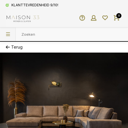
KLANTTEVREDENHEID 9/10!
0
Terug