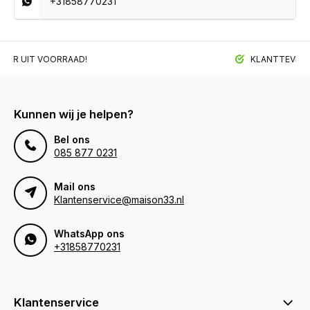
+31858770231
BAAR UIT VOORRAAD!
KLANTTEVREDE
Kunnen wij je helpen?
Bel ons
085 877 0231
Mail ons
Klantenservice@maison33.nl
WhatsApp ons
+31858770231
Klantenservice