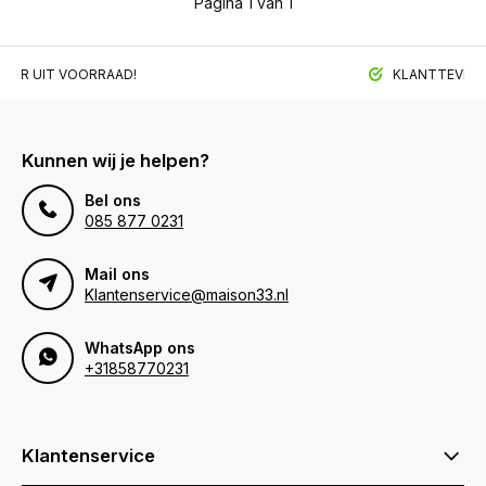
Pagina 1 van 1
BAAR UIT VOORRAAD!
KLANTTEVREDE
Kunnen wij je helpen?
Bel ons
085 877 0231
Mail ons
Klantenservice@maison33.nl
WhatsApp ons
+31858770231
Klantenservice