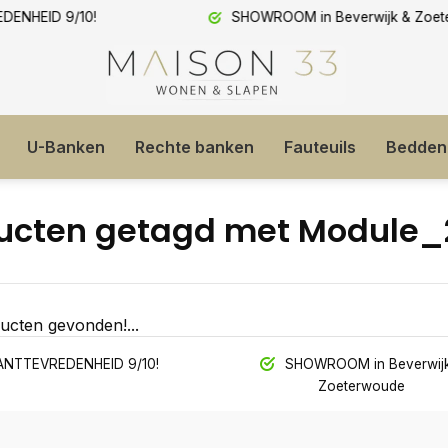
ROOM in Beverwijk & Zoeterwoude
Extreem lage prijzen!
U-Banken
Rechte banken
Fauteuils
Bedden
ucten getagd met Module_
ucten gevonden!...
NTTEVREDENHEID 9/10!
SHOWROOM in Beverwijk
Zoeterwoude