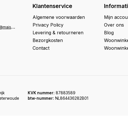
Klantenservice
Informat
Algemene voorwaarden
Mijn accou
Privacy Policy
Over ons
K
lantenservice@maison33.nl
Levering & retourneren
Blog
Bezorgkosten
Woonwinke
Contact
Woonwinke
ijk
KVK nummer:
87883589
oeterwoude
btw-nummer:
NL864436282B01