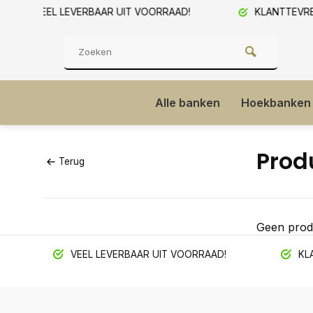
D!
KLANTTEVREDENHEID 9/10!
SHOW
Alle banken
Hoekbanken
Prod
Terug
Geen prod
VEEL LEVERBAAR UIT VOORRAAD!
KLA