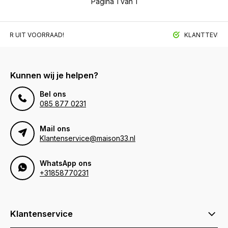
Pagina 1 van 1
BAAR UIT VOORRAAD!
KLANTTEVREDE
Kunnen wij je helpen?
Bel ons
085 877 0231
Mail ons
Klantenservice@maison33.nl
WhatsApp ons
+31858770231
Klantenservice