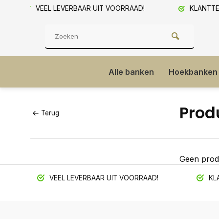
D!
KLANTTEVREDENHEID 9/10!
SHOW
Alle banken
Hoekbanken
Prod
Terug
Geen prod
VEEL LEVERBAAR UIT VOORRAAD!
KLA