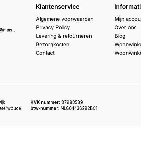
Klantenservice
Informat
Algemene voorwaarden
Mijn accou
Privacy Policy
Over ons
K
lantenservice@maison33.nl
Levering & retourneren
Blog
Bezorgkosten
Woonwinke
Contact
Woonwinke
ijk
KVK nummer:
87883589
oeterwoude
btw-nummer:
NL864436282B01