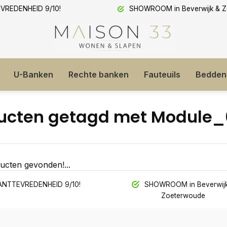
ROOM in Beverwijk & Zoeterwoude
Extreem lage prijzen!
U-Banken
Rechte banken
Fauteuils
Bedden
ucten getagd met Module_
ucten gevonden!...
NTTEVREDENHEID 9/10!
SHOWROOM in Beverwijk
Zoeterwoude