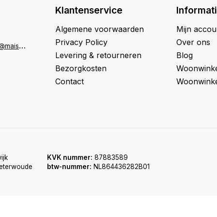
Klantenservice
Informat
Algemene voorwaarden
Mijn accou
Privacy Policy
Over ons
K
lantenservice@maison33.nl
Levering & retourneren
Blog
Bezorgkosten
Woonwinke
Contact
Woonwinke
ijk
KVK nummer:
87883589
oeterwoude
btw-nummer:
NL864436282B01