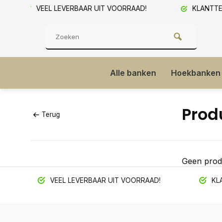
D!
KLANTTEVREDENHEID 9/10!
SHOW
Alle banken
Hoekbanken
Prod
Terug
Geen prod
VEEL LEVERBAAR UIT VOORRAAD!
KLA