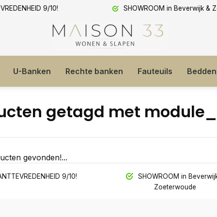
ROOM in Beverwijk & Zoeterwoude
Extreem lage prijzen!
U-Banken
Rechte banken
Fauteuils
Bedden
ucten getagd met module
ucten gevonden!...
NTTEVREDENHEID 9/10!
SHOWROOM in Beverwijk
Zoeterwoude