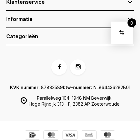
Klantenservice
Informatie
0
Vergelijk
Start
Categorieën
product
U
Verwijder
heeft
alle
producten
vergelijki
geen
artikelen
in uw
winkelwage
KVK nummer:
87883589
btw-nummer:
NL864436282B01
Parallelweg 104, 1948 NM Beverwijk
Hoge Rijndijk 313 - F, 2382 AP Zoeterwoude