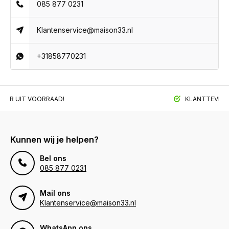
085 877 0231
Klantenservice@maison33.nl
+31858770231
BAAR UIT VOORRAAD!
KLANTTEVREDE
Kunnen wij je helpen?
Bel ons
085 877 0231
Mail ons
Klantenservice@maison33.nl
WhatsApp ons