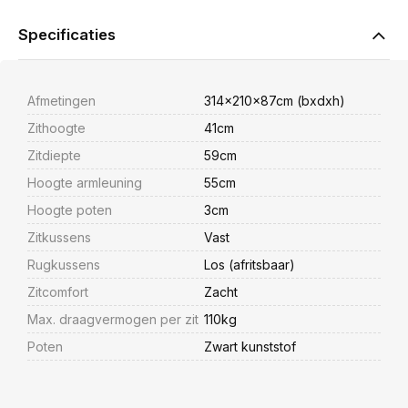
Specificaties
Afmetingen
314x210x87cm (bxdxh)
Zithoogte
41cm
Zitdiepte
59cm
Hoogte armleuning
55cm
Hoogte poten
3cm
Zitkussens
Vast
Rugkussens
Los (afritsbaar)
Zitcomfort
Zacht
Max. draagvermogen per zit
110kg
Poten
Zwart kunststof