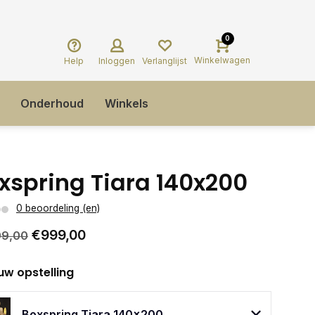
0
Winkelwagen
Help
Inloggen
Verlanglijst
Onderhoud
Winkels
xspring Tiara 140x200
0 beoordeling (en)
€999,00
99,00
uw opstelling
Boxspring Tiara 140x200