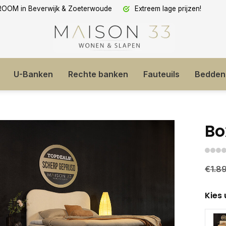
OM in Beverwijk & Zoeterwoude
Extreem lage prijzen!
U-Banken
Rechte banken
Fauteuils
Bedden
Bo
€1.8
Kies 