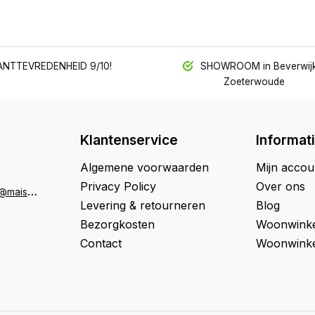
NTTEVREDENHEID 9/10!
SHOWROOM in Beverwijk
Zoeterwoude
Klantenservice
Informat
Algemene voorwaarden
Mijn accou
Privacy Policy
Over ons
K
lantenservice@maison33.nl
Levering & retourneren
Blog
Bezorgkosten
Woonwinke
Contact
Woonwinke