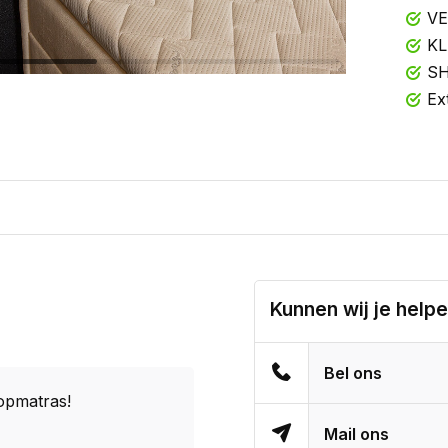
VE
KL
SH
Ex
Kunnen wij je help
Bel ons
opmatras!
Mail ons