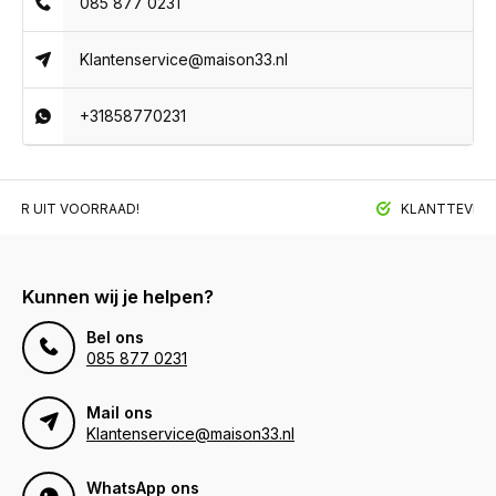
085 877 0231
Klantenservice@maison33.nl
+31858770231
BAAR UIT VOORRAAD!
KLANTTEVREDE
Kunnen wij je helpen?
Bel ons
085 877 0231
Mail ons
Klantenservice@maison33.nl
WhatsApp ons