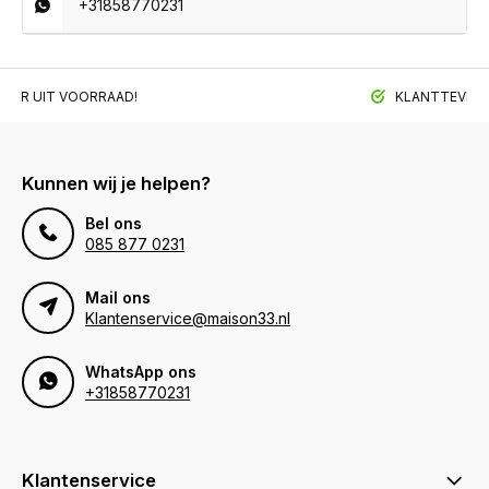
+31858770231
BAAR UIT VOORRAAD!
KLANTTEVREDE
Kunnen wij je helpen?
Bel ons
085 877 0231
Mail ons
Klantenservice@maison33.nl
WhatsApp ons
+31858770231
Klantenservice