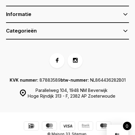
Informatie
Categorieën
KVK nummer:
87883589
btw-nummer:
NL864436282B01
Parallelweg 104, 1948 NM Beverwijk
Hoge Rijndijk 313 - F, 2382 AP Zoeterwoude
0
Vergelijk
© Maison 33
Sitemap