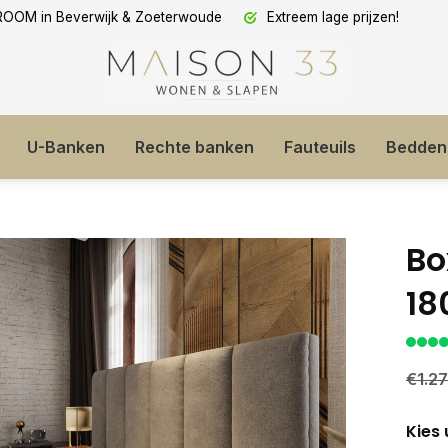
OM in Beverwijk & Zoeterwoude
Extreem lage prijzen!
U-Banken
Rechte banken
Fauteuils
Bedden
Bo
18
€1.2
Kies 