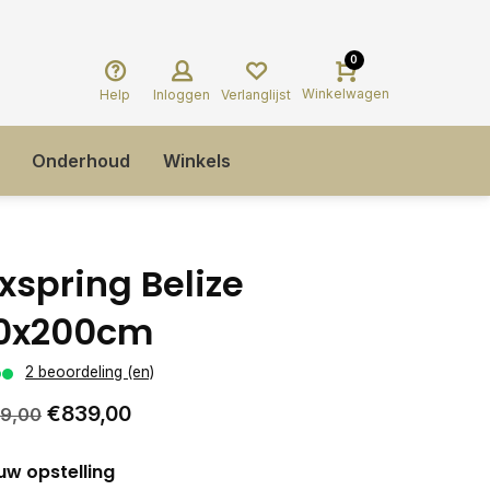
0
Winkelwagen
Help
Inloggen
Verlanglijst
Onderhoud
Winkels
xspring Belize
0x200cm
2 beoordeling (en)
€839,00
79,00
uw opstelling