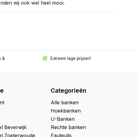
nden wij ook wel heel mooi.
 &
Extreem lage prijzen!
ie
Categorieën
nt
Alle banken
Hoekbanken
U-Banken
l Beverwijk
Rechte banken
l Zoeterwoude
Fauteuils