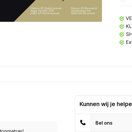
VE
KL
SH
Ex
Kunnen wij je help
Bel ons
 topmatras!