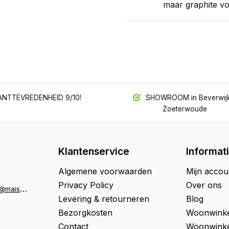
maar graphite vo
NTTEVREDENHEID 9/10!
SHOWROOM in Beverwijk
Zoeterwoude
Klantenservice
Informat
Algemene voorwaarden
Mijn accou
Privacy Policy
Over ons
K
lantenservice@maison33.nl
Levering & retourneren
Blog
Bezorgkosten
Woonwinke
Contact
Woonwinke