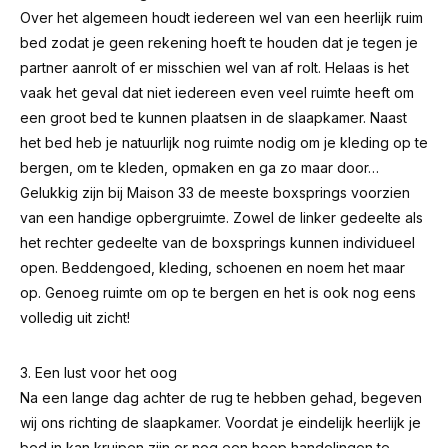
Over het algemeen houdt iedereen wel van een heerlijk ruim
bed zodat je geen rekening hoeft te houden dat je tegen je
partner aanrolt of er misschien wel van af rolt. Helaas is het
vaak het geval dat niet iedereen even veel ruimte heeft om
een groot bed te kunnen plaatsen in de slaapkamer. Naast
het bed heb je natuurlijk nog ruimte nodig om je kleding op te
bergen, om te kleden, opmaken en ga zo maar door…
Gelukkig zijn bij Maison 33 de meeste boxsprings voorzien
van een handige opbergruimte. Zowel de linker gedeelte als
het rechter gedeelte van de boxsprings kunnen individueel
open. Beddengoed, kleding, schoenen en noem het maar
op. Genoeg ruimte om op te bergen en het is ook nog eens
volledig uit zicht!
3. Een lust voor het oog
Na een lange dag achter de rug te hebben gehad, begeven
wij ons richting de slaapkamer. Voordat je eindelijk heerlijk je
bed in kan kruipen zijn er nog een hoop handelingen te